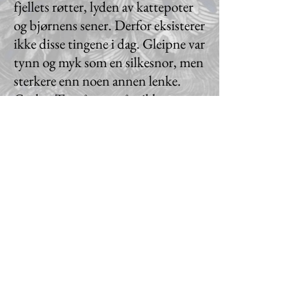
fjellets røtter, lyden av kattepoter
og bjørnens sener. Derfor eksisterer
ikke disse tingene i dag. Gleipne var
tynn og myk som en silkesnor, men
sterkere enn noen annen lenke.
Guden Ty måtte også stikke
hånden i munnen på Fanrir, som
en forsikring om at ulven skulle bli
fri igjen. Ty mistet høyre hånd.
Fenrir er bundet på øya Lyngve i
innsjøen Åmsvarte, munnen
tvunget opp av et sverd. Fenrir vil
slippe fri når Ragnarok begynner.