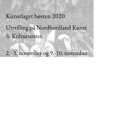
Kunstlaget høsten 2020
Utstilling på Nordhordland Kunst
& Kultursenter.
2. -3. november og 9.-10. november
2024.