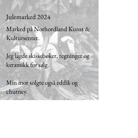
Julemarked 2024
Marked på Norhordland Kunst &
Kultursenter.
Jeg lagde skissebøker, tegninger og
keramikk for salg.
Min mor solgte også eddik og
chutney.